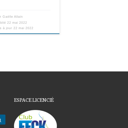
ar
Gaëlle Allain
blié
22 mai 2022
s à jour
22 mai 2022
ESPACE LICENCIÉ
Rechercher …