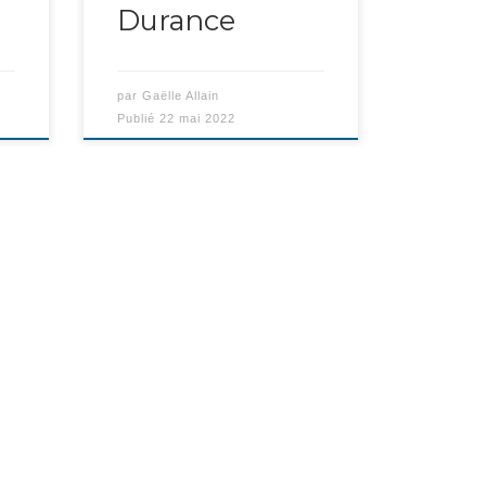
Durance
par
Gaëlle Allain
Publié
22 mai 2022