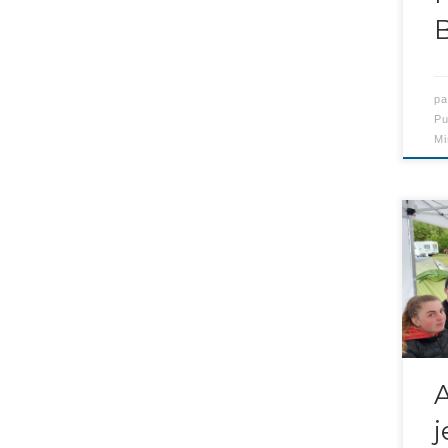
p
Pu
Mi
Ani
naut
j