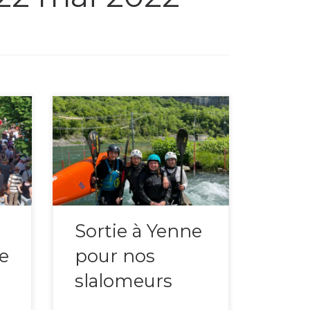
 la
Judith, Mathieu et Gaëlle sont
allée faire une séance de […]
Sortie à Yenne
e
pour nos
slalomeurs