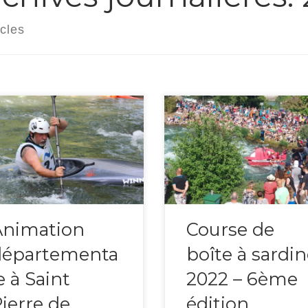
icles
samedi 21 mai 2022 se
Le samedi 14 mai 2022 se tenait
ulait sur le bas […]
6ème édition […]
Animation
Course de
départementa
boîte à sardin
e à Saint
2022 – 6ème
ierre de
édition