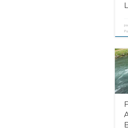
L
p
Pu
Tro
Jud