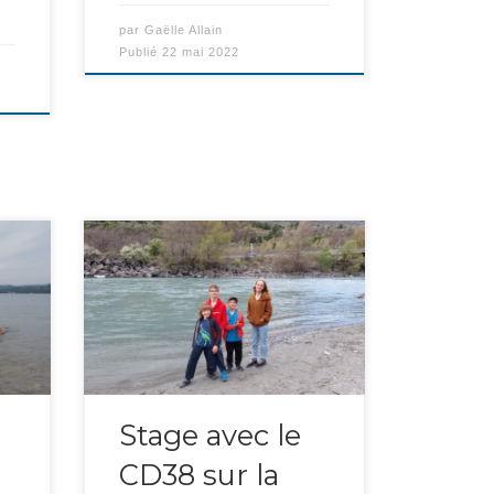
par
Gaëlle Allain
Publié
22 mai 2022
4 membres du club, Océane,
…]
Louison, Victor et Gaëlle, ont […]
Stage avec le
CD38 sur la