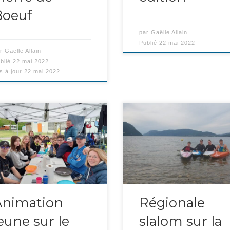
Boeuf
par
Gaëlle Allain
Publié
22 mai 2022
ar
Gaëlle Allain
blié
22 mai 2022
s à jour
22 mai 2022
mation jeune pour le club
Le samedi 30 avril, nos jeunes
ique de la platière sur […]
compétiteurs ont participé à [
Animation
Régionale
eune sur le
slalom sur la