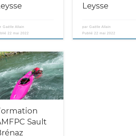
eysse
Leysse
ar
Gaëlle Allain
par
Gaëlle Allain
blié
22 mai 2022
Publié
22 mai 2022
is jeunes du club, Mathieu,
ith et Dorian ont participé […]
Formation
AMFPC Sault
Brénaz