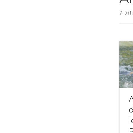
7 art
Ce 
déro
l
P