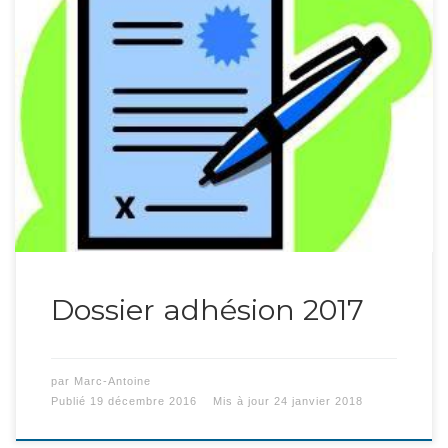
Les documents d’adhésion pour 2017 sont disponible ! Vous
trouverez […]
Dossier adhésion 2017
par
Marc-Antoine
Publié
19 décembre 2016
Mis à jour
24 janvier 2018