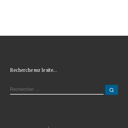
Recherche sur le site…
RECHERCHER
Reche