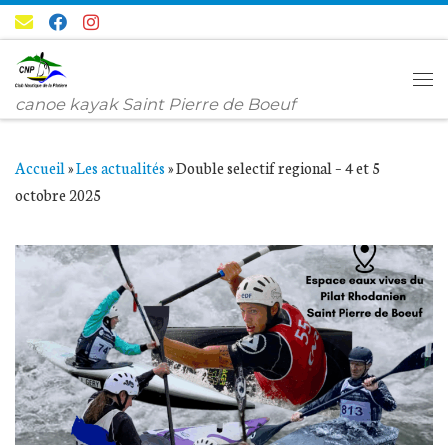
Passer au contenu
Me
canoe kayak Saint Pierre de Boeuf
Accueil
»
Les actualités
»
Double selectif regional – 4 et 5
octobre 2025