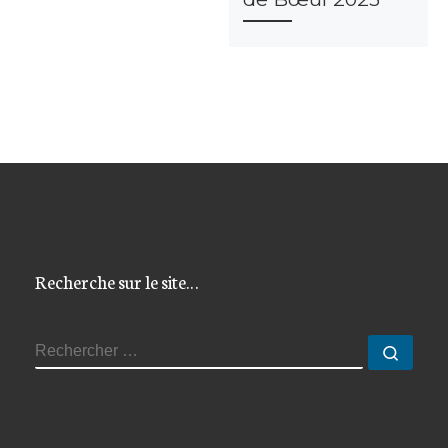
Recherche sur le site…
RECHERCHER
Reche