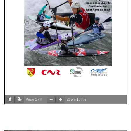
Page
1
/
4
Zoom
100%