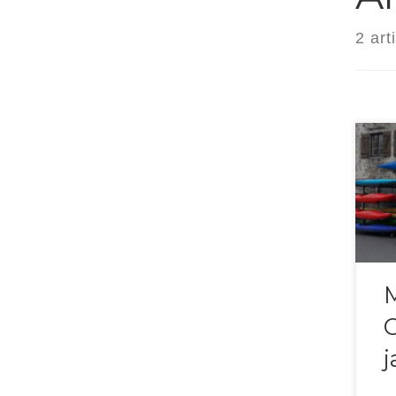
2 art
Dim
not
Cro
M
C
j