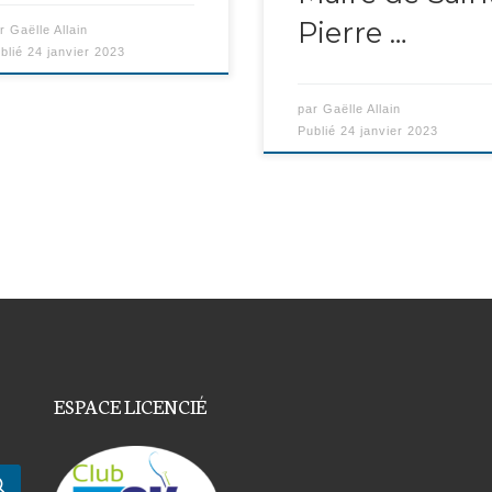
Pierre …
ar
Gaëlle Allain
blié
24 janvier 2023
par
Gaëlle Allain
Publié
24 janvier 2023
ESPACE LICENCIÉ
Rechercher …