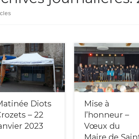
icles
anche 22 janvier se déroulait
Samedi 7 janvier 2023, le club
re traditionnelle matinée Diots
nautique de la platière […]
zets […]
atinée Diots
Mise à
rozets – 22
l’honneur –
anvier 2023
Vœux du
Maire de Sain